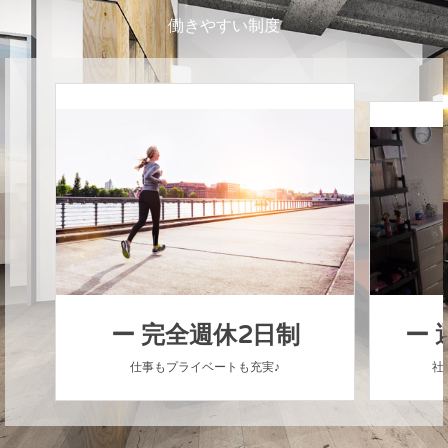
働きやすい制度
ー 完全週休2日制
ー
仕事もプライベートも充実♪
社