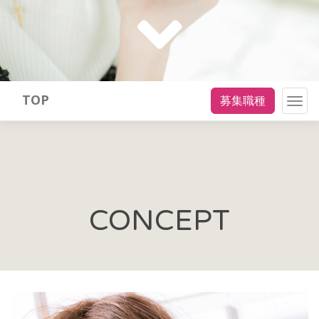
TOP
募集職種
Togg
navig
CONCEPT