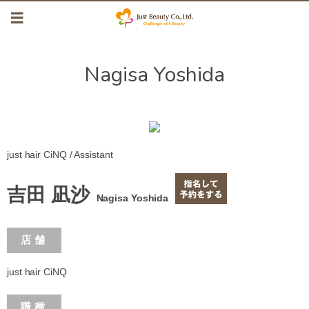
Nagisa Yoshida
just hair CiNQ / Assistant
吉田 凪沙
Nagisa Yoshida
店舗
just hair CiNQ
職種